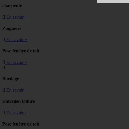
charpente
En savoir +
Zinguerie
En savoir +
Pose fenêtre de toit
En savoir +
Bardage
En savoir +
Entretien toiture
En savoir +
Pose fenêtre de toit