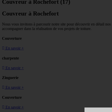
Couvreur à Rochefort (17)
Couvreur à Rochefort
Nous vous invitons à parcourir notre site pour découvrir en détail nos
accompagner dans la réalisation de vos projets de toiture.
Couverture
En savoir +
charpente
En savoir +
Zinguerie
En savoir +
Couverture
En savoir +